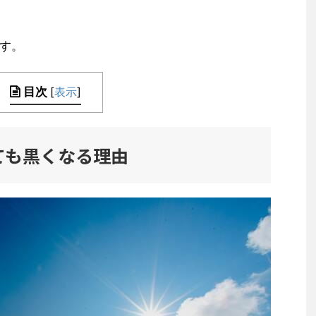
す。
目次
[
表示
]
ても黒くなる理由