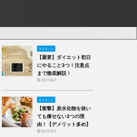
ダイエット
【重要】ダイエット初日
にやること3つ！注意点
まで徹底解説！
2021/6/7
ダイエット
【衝撃】炭水化物を抜い
ても痩せない3つの理
由！【デメリット多め】
2021/6/3